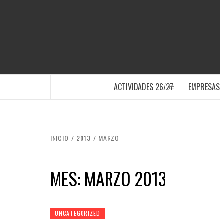
Saltar
al
contenido
SANTA POLA
ACTIVIDADES 26/27
EMPRESAS
INICIO
2013
MARZO
MES:
MARZO 2013
UNCATEGORIZED