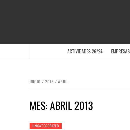
Saltar
al
contenido
SANTA POLA
ACTIVIDADES 26/27
EMPRESAS
INICIO
2013
ABRIL
MES:
ABRIL 2013
UNCATEGORIZED