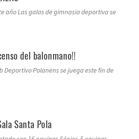
te año Las galas de gimnasia deportiva se
censo del balonmano!!
b Deportivo Polanens se juega este fin de
Sala Santa Pola
ntado con 16 equipos Sénior, 5 equipos