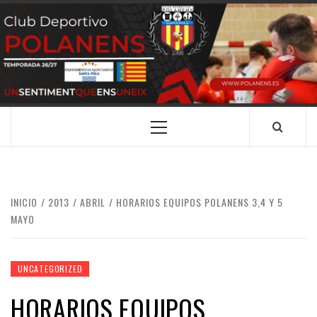
Saltar
al
contenido
CLUB
SANTA POLA
DEPORTIVO
POLANENS
Menú
principal
INICIO
2013
ABRIL
HORARIOS EQUIPOS POLANENS 3,4 Y 5
MAYO
UNCATEGORIZED
HORARIOS EQUIPOS