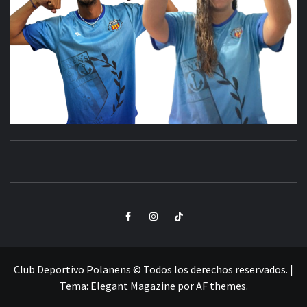
CLUB
SANTA POLA
DEPORTIVO
Elemento
Elemento
Elemento
POLANENS
del
del
del
menú
menú
menú
Club Deportivo Polanens © Todos los derechos reservados.
|
Tema:
Elegant Magazine
por
AF themes
.