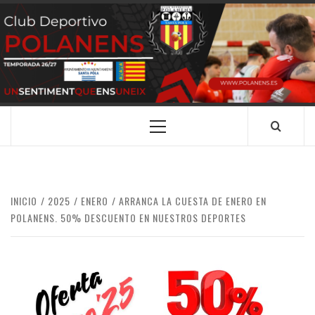
Saltar
al
contenido
CLUB
SANTA POLA
DEPORTIVO
POLANENS
Menú
principal
INICIO
2025
ENERO
ARRANCA LA CUESTA DE ENERO EN
POLANENS. 50% DESCUENTO EN NUESTROS DEPORTES