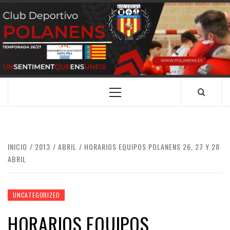
Saltar
al
contenido
CLUB
SANTA POLA
DEPORTIVO
POLANENS
Menú
principal
INICIO
2013
ABRIL
HORARIOS EQUIPOS POLANENS 26, 27 Y 28
ABRIL
UNCATEGORIZED
HORARIOS EQUIPOS