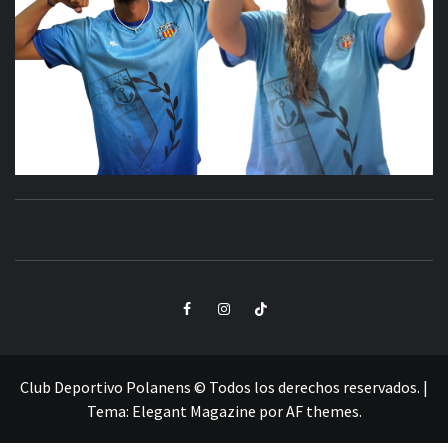
CLUB
SANTA POLA
DEPORTIVO
Elemento
Elemento
Elemento
POLANENS
del
del
del
menú
menú
menú
Club Deportivo Polanens © Todos los derechos reservados.
|
Tema:
Elegant Magazine
por
AF themes
.