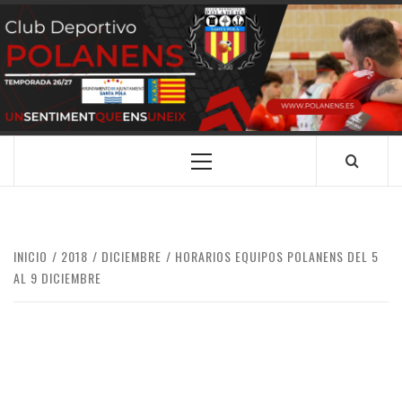
Saltar
al
contenido
CLUB
SANTA POLA
DEPORTIVO
POLANENS
Menú
principal
INICIO
2018
DICIEMBRE
HORARIOS EQUIPOS POLANENS DEL 5
AL 9 DICIEMBRE