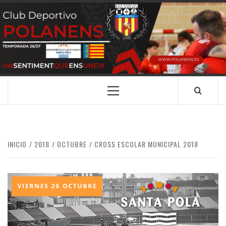
Saltar
al
contenido
CLUB
SANTA POLA
DEPORTIVO
POLANENS
Menú
principal
INICIO
2018
OCTUBRE
CROSS ESCOLAR MUNICIPAL 2018