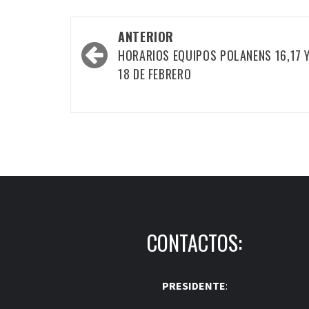
Navegación
ANTERIOR
por
HORARIOS EQUIPOS POLANENS 16,17 
las
18 DE FEBRERO
entradas
CONTACTOS:
PRESIDENTE
: