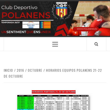
Saltar
al
contenido
CLUB
SANTA POLA
DEPORTIVO
POLANENS
Menú
principal
INICIO
2016
OCTUBRE
HORARIOS EQUIPOS POLANENS 21-22
DE OCTUBRE