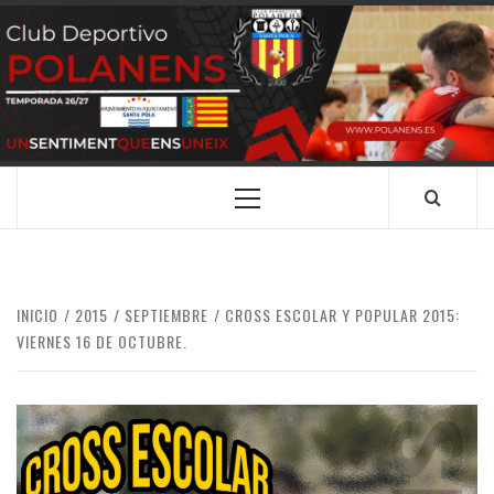
Saltar
al
contenido
CLUB
SANTA POLA
DEPORTIVO
POLANENS
Menú
principal
INICIO
2015
SEPTIEMBRE
CROSS ESCOLAR Y POPULAR 2015:
VIERNES 16 DE OCTUBRE.