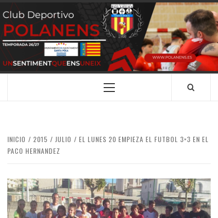
Saltar
al
contenido
CLUB
SANTA POLA
DEPORTIVO
POLANENS
Menú
principal
INICIO
2015
JULIO
EL LUNES 20 EMPIEZA EL FUTBOL 3×3 EN EL
PACO HERNANDEZ