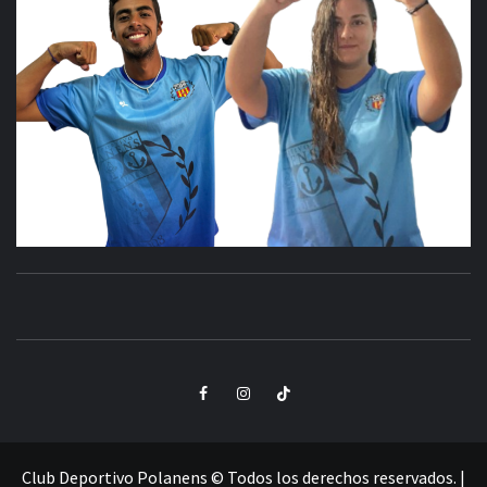
CLUB
SANTA POLA
DEPORTIVO
Elemento
Elemento
Elemento
POLANENS
del
del
del
menú
menú
menú
Club Deportivo Polanens © Todos los derechos reservados.
|