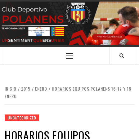
Saltar
al
contenido
CLUB
SANTA POLA
DEPORTIVO
POLANENS
Menú
principal
INICIO
2015
ENERO
HORARIOS EQUIPOS POLANENS 16-17 Y 18
ENERO
UNCATEGORIZED
HORARIOS EQUIPOS