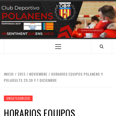
Saltar
al
contenido
CLUB
SANTA POLA
DEPORTIVO
POLANENS
Menú
principal
INICIO
2013
NOVIEMBRE
HORARIOS EQUIPOS POLANENS Y
POLADULTS 29,30 Y 1 DICIEMBRE
UNCATEGORIZED
HORARIOS EQUIPOS