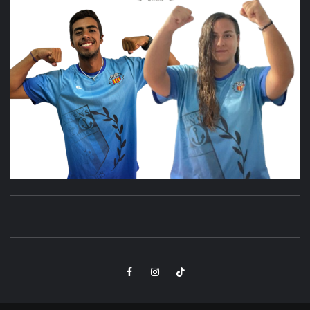
CLUB
SANTA POLA
DEPORTIVO
Elemento
Elemento
Elemento
POLANENS
del
del
del