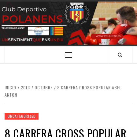
Saltar
al
contenido
CLUB
SANTA POLA
DEPORTIVO
POLANENS
Menú
principal
INICIO
2013
OCTUBRE
8 CARRERA CROSS POPULAR ABEL
ANTON
UNCATEGORIZED
8 CARRERA CROSS POPULAR