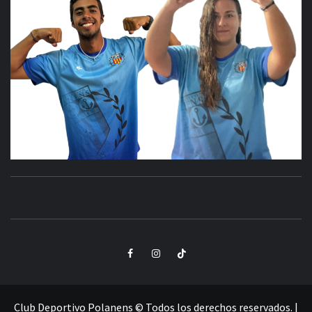
CLUB
SANTA POLA
DEPORTIVO
Elemento
Elemento
Elemento
POLANENS
del
del
del
menú
menú
menú
Club Deportivo Polanens © Todos los derechos reservados.
|