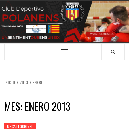
Saltar
al
contenido
CLUB
SANTA POLA
DEPORTIVO
POLANENS
Menú
principal
INICIO
2013
ENERO
MES:
ENERO 2013
UNCATEGORIZED