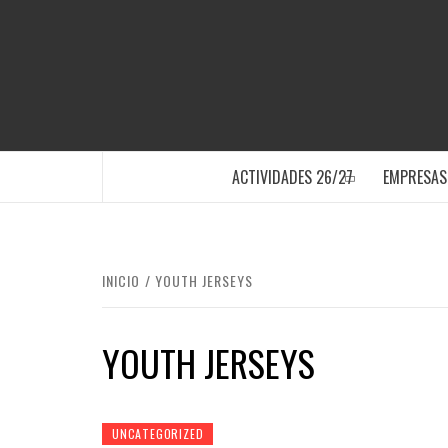
Saltar
al
contenido
SANTA POLA
ACTIVIDADES 26/27
EMPRESAS
INICIO
YOUTH JERSEYS
YOUTH JERSEYS
UNCATEGORIZED