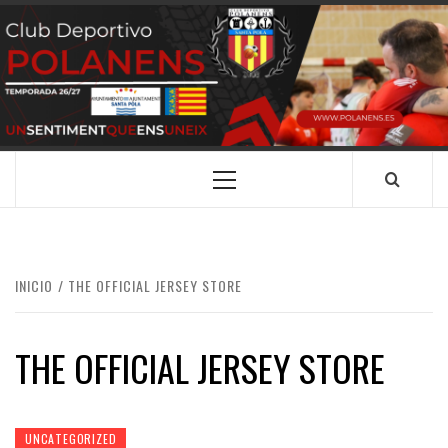
Saltar
al
contenido
CLUB
SANTA POLA
DEPORTIVO
POLANENS
Menú
principal
INICIO
THE OFFICIAL JERSEY STORE
THE OFFICIAL JERSEY STORE
UNCATEGORIZED