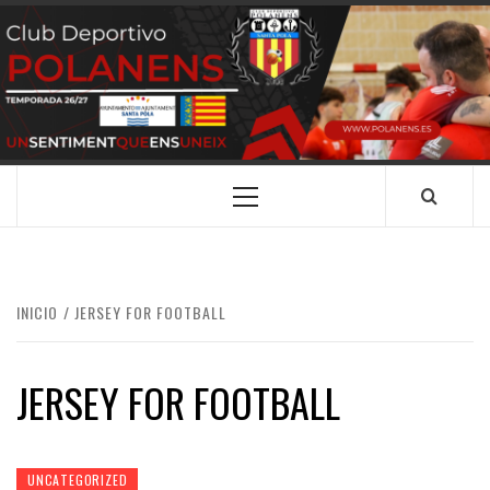
Saltar
al
contenido
CLUB
SANTA POLA
DEPORTIVO
POLANENS
Menú
principal
INICIO
JERSEY FOR FOOTBALL
JERSEY FOR FOOTBALL
UNCATEGORIZED