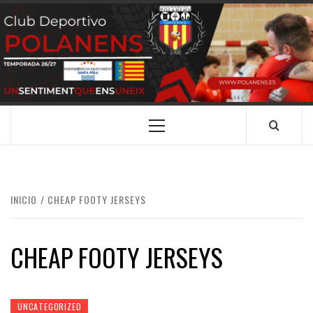
Saltar
al
contenido
CLUB
SANTA POLA
DEPORTIVO
POLANENS
Menú
principal
INICIO
CHEAP FOOTY JERSEYS
CHEAP FOOTY JERSEYS
UNCATEGORIZED