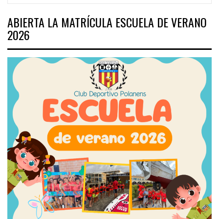
ABIERTA LA MATRÍCULA ESCUELA DE VERANO
2026