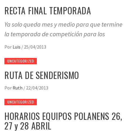
RECTA FINAL TEMPORADA
Ya solo queda mes y medio para que termine
la temporada de competición para los
Por
Luis
/
25/04/2013
UNCATEGORIZED
RUTA DE SENDERISMO
Por
Ruth
/
22/04/2013
UNCATEGORIZED
HORARIOS EQUIPOS POLANENS 26,
27 y 28 ABRIL