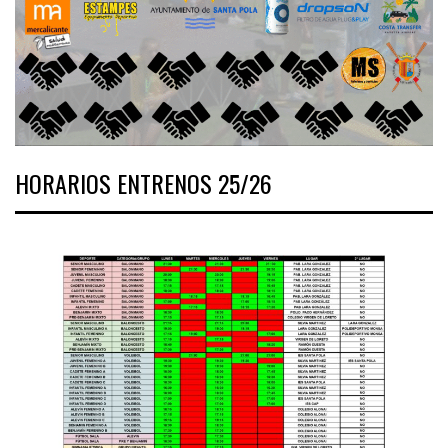
HORARIOS ENTRENOS 25/26