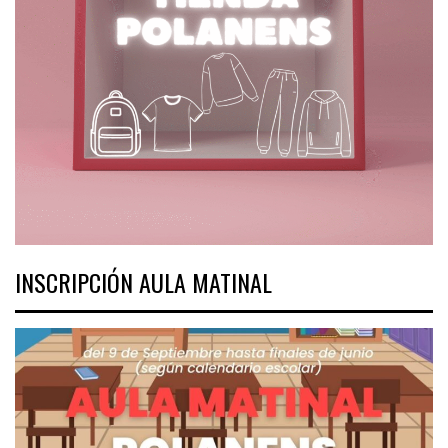
INSCRIPCIÓN AULA MATINAL