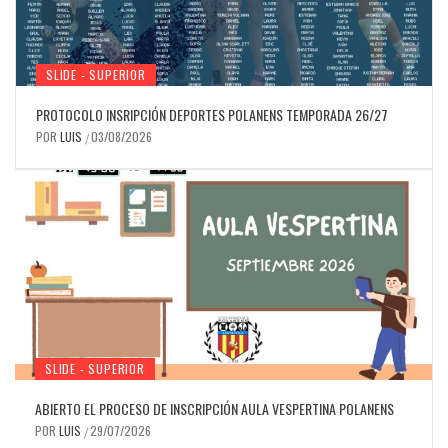
SLIDE - SUPERIOR
PROTOCOLO INSRIPCIÓN DEPORTES POLANENS TEMPORADA 26/27
POR
LUIS
03/08/2026
/
SLIDE - SUPERIOR
ABIERTO EL PROCESO DE INSCRIPCIÓN AULA VESPERTINA POLANENS
POR
LUIS
29/07/2026
/