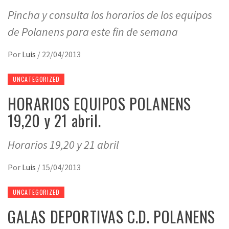
Pincha y consulta los horarios de los equipos
de Polanens para este fin de semana
Por
Luis
/
22/04/2013
UNCATEGORIZED
HORARIOS EQUIPOS POLANENS
19,20 y 21 abril.
Horarios 19,20 y 21 abril
Por
Luis
/
15/04/2013
UNCATEGORIZED
GALAS DEPORTIVAS C.D. POLANENS