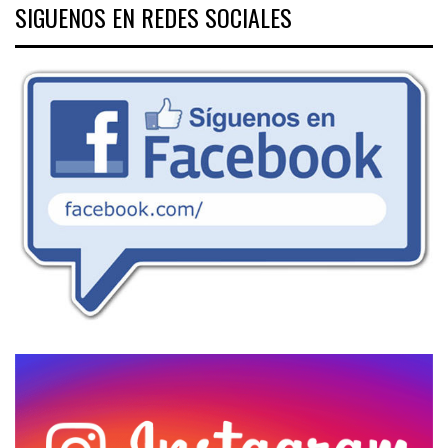
SIGUENOS EN REDES SOCIALES