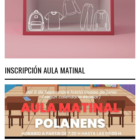
INSCRIPCIÓN AULA MATINAL