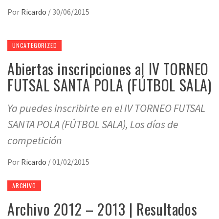
Por
Ricardo
/
30/06/2015
UNCATEGORIZED
Abiertas inscripciones al IV TORNEO
FUTSAL SANTA POLA (FÚTBOL SALA)
Ya puedes inscribirte en el IV TORNEO FUTSAL
SANTA POLA (FÚTBOL SALA), Los días de
competición
Por
Ricardo
/
01/02/2015
ARCHIVO
Archivo 2012 – 2013 | Resultados