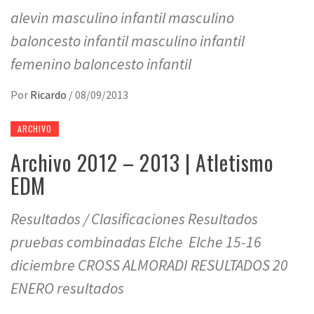
alevin masculino infantil masculino
baloncesto infantil masculino infantil
femenino baloncesto infantil
Por
Ricardo
/
08/09/2013
ARCHIVO
Archivo 2012 – 2013 | Atletismo
EDM
Resultados / Clasificaciones Resultados
pruebas combinadas Elche Elche 15-16
diciembre CROSS ALMORADI RESULTADOS 20
ENERO resultados