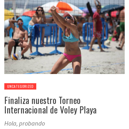
UNCATEGORIZED
Finaliza nuestro Torneo
Internacional de Voley Playa
Hola, probando