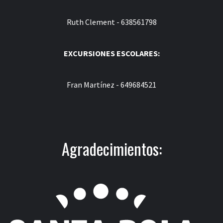
Ruth Clement - 638561798
EXCURSIONES ESCOLARES:
Fran Martínez - 649684521
Agradecimientos: