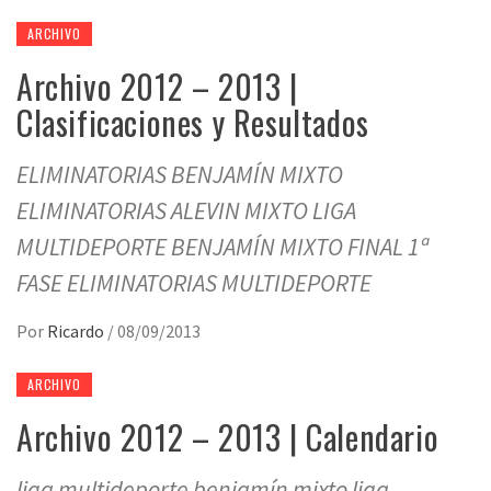
ARCHIVO
Archivo 2012 – 2013 |
Clasificaciones y Resultados
ELIMINATORIAS BENJAMÍN MIXTO
ELIMINATORIAS ALEVIN MIXTO LIGA
MULTIDEPORTE BENJAMÍN MIXTO FINAL 1ª
FASE ELIMINATORIAS MULTIDEPORTE
Por
Ricardo
/
08/09/2013
ARCHIVO
Archivo 2012 – 2013 | Calendario
liga multideporte benjamín mixto liga