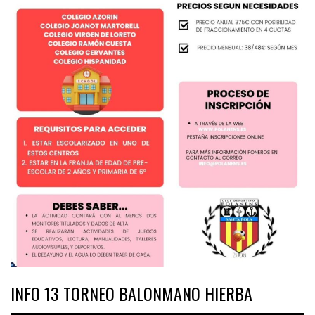
INFO 13 TORNEO BALONMANO HIERBA