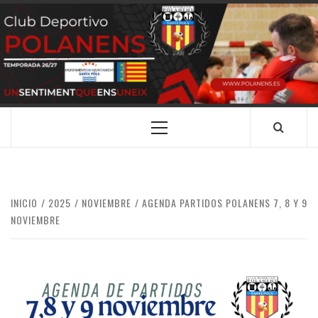
Saltar
al
contenido
CLUB
SANTA POLA
DEPORTIVO
POLANENS
Menú
principal
INICIO
2025
NOVIEMBRE
AGENDA PARTIDOS POLANENS 7, 8 Y 9
NOVIEMBRE