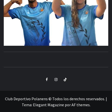
CLUB
SANTA POLA
DEPORTIVO
Elemento
Elemento
Elemento
POLANENS
del
del
del
menú
menú
menú
Club Deportivo Polanens © Todos los derechos reservados.
|
Tema:
Elegant Magazine
por
AF themes
.