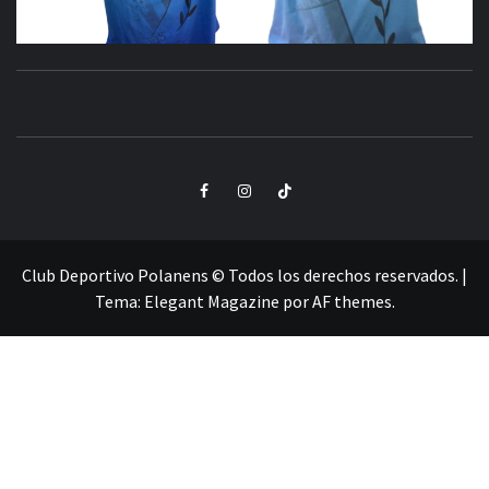
CLUB
SANTA POLA
DEPORTIVO
Elemento
Elemento
Elemento
POLANENS
del
del
del
menú
menú
menú
Club Deportivo Polanens © Todos los derechos reservados.
|
Tema:
Elegant Magazine
por
AF themes
.