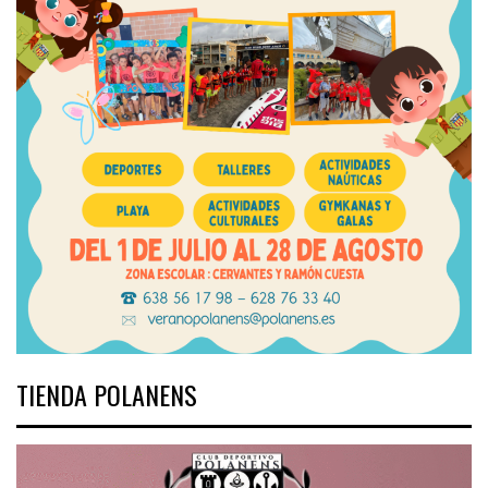
TIENDA POLANENS