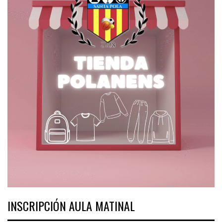
INSCRIPCIÓN AULA MATINAL