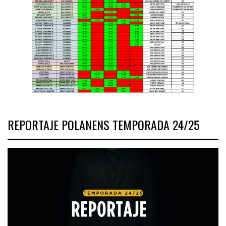
REPORTAJE POLANENS TEMPORADA 24/25