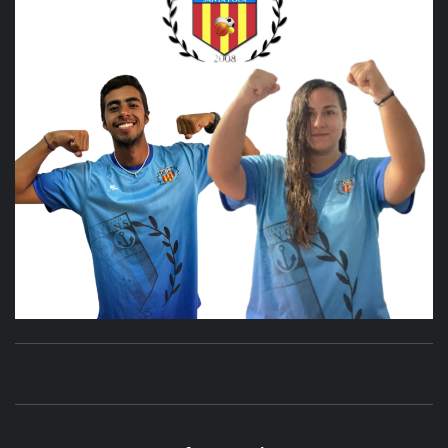
CLUB
SANTA POLA
DEPORTIVO