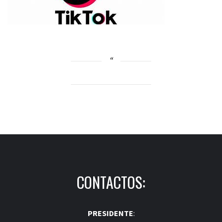
CONTACTOS:
PRESIDENTE
: