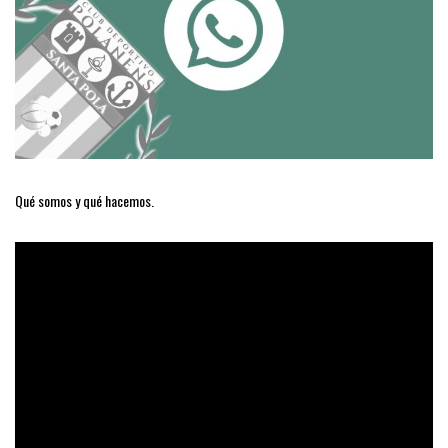
Qué somos y qué hacemos.