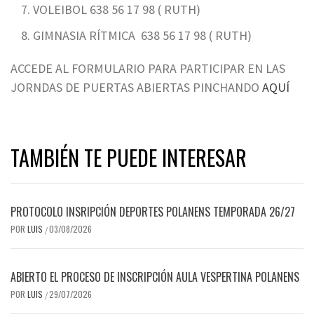
VOLEIBOL 638 56 17 98 ( RUTH)
GIMNASIA RÍTMICA 638 56 17 98 ( RUTH)
ACCEDE AL FORMULARIO PARA PARTICIPAR EN LAS
JORNDAS DE PUERTAS ABIERTAS PINCHANDO
AQUÍ
TAMBIÉN TE PUEDE INTERESAR
PROTOCOLO INSRIPCIÓN DEPORTES POLANENS TEMPORADA 26/27
POR
LUIS
03/08/2026
/
ABIERTO EL PROCESO DE INSCRIPCIÓN AULA VESPERTINA POLANENS
POR
LUIS
29/07/2026
/