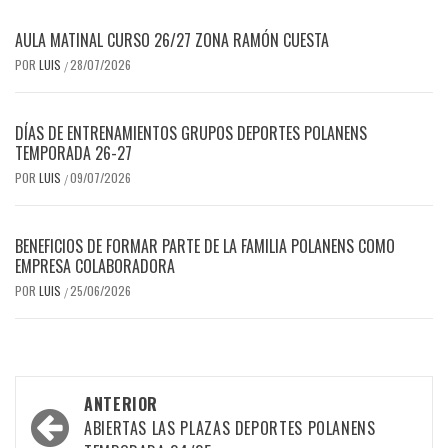
AULA MATINAL CURSO 26/27 ZONA RAMÓN CUESTA
POR
LUIS
28/07/2026
/
DÍAS DE ENTRENAMIENTOS GRUPOS DEPORTES POLANENS
TEMPORADA 26-27
POR
LUIS
09/07/2026
/
BENEFICIOS DE FORMAR PARTE DE LA FAMILIA POLANENS COMO
EMPRESA COLABORADORA
POR
LUIS
25/06/2026
/
Navegación
ANTERIOR
por
ABIERTAS LAS PLAZAS DEPORTES POLANENS