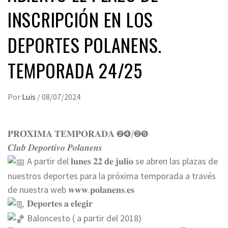
INSCRIPCIÓN EN LOS
DEPORTES POLANENS.
TEMPORADA 24/25
Por
Luis
/
08/07/2024
𝐏𝐑𝐎́𝐗𝐈𝐌𝐀 𝐓𝐄𝐌𝐏𝐎𝐑𝐀𝐃𝐀 ➋➍/➋➎
𝑪𝒍𝒖𝒃 𝑫𝒆𝒑𝒐𝒓𝒕𝒊𝒗𝒐 𝑷𝒐𝒍𝒂𝒏𝒆𝒏𝒔
A partir del 𝐥𝐮𝐧𝐞𝐬 𝟐𝟐 𝐝𝐞 𝐣𝐮𝐥𝐢𝐨 se abren las plazas de
nuestros deportes para la próxima temporada a través
de nuestra web 𝐰𝐰𝐰.𝐩𝐨𝐥𝐚𝐧𝐞𝐧𝐬.𝐞𝐬
𝐃𝐞𝐩𝐨𝐫𝐭𝐞𝐬 𝐚 𝐞𝐥𝐞𝐠𝐢𝐫
Baloncesto ( a partir del 2018)