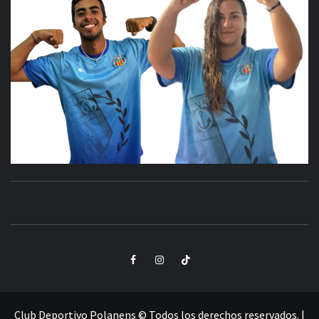
CLUB
SANTA POLA
DEPORTIVO
Elemento
Elemento
Elemento
POLANENS
del
del
del
menú
menú
menú
Club Deportivo Polanens © Todos los derechos reservados.
|