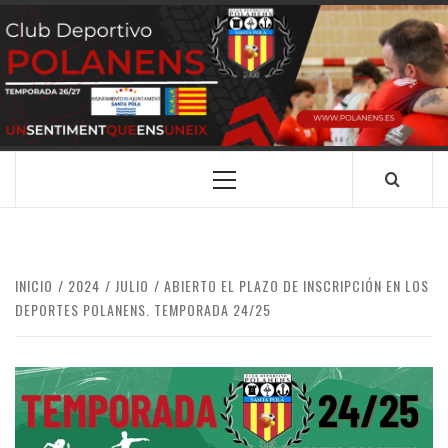
Saltar
al
contenido
CLUB
SANTA POLA
DEPORTIVO
POLANENS
Menú
principal
INICIO
2024
JULIO
ABIERTO EL PLAZO DE INSCRIPCIÓN EN LOS
DEPORTES POLANENS. TEMPORADA 24/25