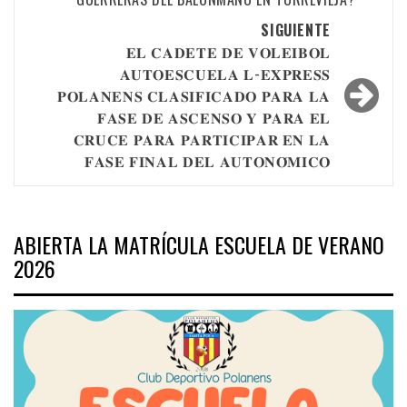
las
SIGUIENTE
entradas
𝐄𝐋 𝐂𝐀𝐃𝐄𝐓𝐄 𝐃𝐄 𝐕𝐎𝐋𝐄𝐈𝐁𝐎𝐋
𝐀𝐔𝐓𝐎𝐄𝐒𝐂𝐔𝐄𝐋𝐀 𝐋-𝐄𝐗𝐏𝐑𝐄𝐒𝐒
𝐏𝐎𝐋𝐀𝐍𝐄𝐍𝐒 𝐂𝐋𝐀𝐒𝐈𝐅𝐈𝐂𝐀𝐃𝐎 𝐏𝐀𝐑𝐀 𝐋𝐀
𝐅𝐀𝐒𝐄 𝐃𝐄 𝐀𝐒𝐂𝐄𝐍𝐒𝐎 𝐘 𝐏𝐀𝐑𝐀 𝐄𝐋
𝐂𝐑𝐔𝐂𝐄 𝐏𝐀𝐑𝐀 𝐏𝐀𝐑𝐓𝐈𝐂𝐈𝐏𝐀𝐑 𝐄𝐍 𝐋𝐀
𝐅𝐀𝐒𝐄 𝐅𝐈𝐍𝐀𝐋 𝐃𝐄𝐋 𝐀𝐔𝐓𝐎𝐍𝐎́𝐌𝐈𝐂𝐎
ABIERTA LA MATRÍCULA ESCUELA DE VERANO
2026