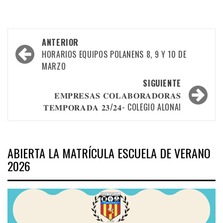
Navegación
ANTERIOR
por
HORARIOS EQUIPOS POLANENS 8, 9 Y 10 DE
MARZO
las
SIGUIENTE
entradas
𝐄𝐌𝐏𝐑𝐄𝐒𝐀𝐒 𝐂𝐎𝐋𝐀𝐁𝐎𝐑𝐀𝐃𝐎𝐑𝐀𝐒
𝐓𝐄𝐌𝐏𝐎𝐑𝐀𝐃𝐀 𝟐𝟑/𝟐𝟒- COLEGIO ALONAI
ABIERTA LA MATRÍCULA ESCUELA DE VERANO
2026