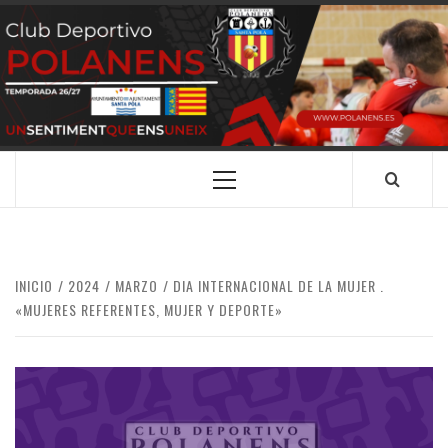
Saltar
al
contenido
CLUB
SANTA POLA
DEPORTIVO
POLANENS
Menú
principal
INICIO
2024
MARZO
DIA INTERNACIONAL DE LA MUJER .
«MUJERES REFERENTES, MUJER Y DEPORTE»