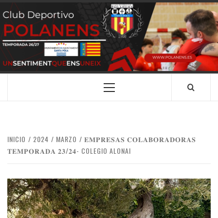
Saltar
al
contenido
CLUB
SANTA POLA
DEPORTIVO
POLANENS
Menú
principal
INICIO
2024
MARZO
𝐄𝐌𝐏𝐑𝐄𝐒𝐀𝐒 𝐂𝐎𝐋𝐀𝐁𝐎𝐑𝐀𝐃𝐎𝐑𝐀𝐒
𝐓𝐄𝐌𝐏𝐎𝐑𝐀𝐃𝐀 𝟐𝟑/𝟐𝟒- COLEGIO ALONAI