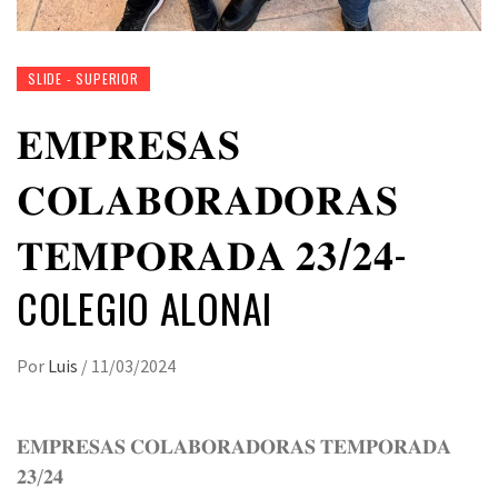
SLIDE - SUPERIOR
𝐄𝐌𝐏𝐑𝐄𝐒𝐀𝐒
𝐂𝐎𝐋𝐀𝐁𝐎𝐑𝐀𝐃𝐎𝐑𝐀𝐒
𝐓𝐄𝐌𝐏𝐎𝐑𝐀𝐃𝐀 𝟐𝟑/𝟐𝟒-
COLEGIO ALONAI
Por
Luis
/
11/03/2024
𝐄𝐌𝐏𝐑𝐄𝐒𝐀𝐒 𝐂𝐎𝐋𝐀𝐁𝐎𝐑𝐀𝐃𝐎𝐑𝐀𝐒 𝐓𝐄𝐌𝐏𝐎𝐑𝐀𝐃𝐀
𝟐𝟑/𝟐𝟒