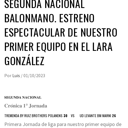
SEGUNDA NACIONAL
BALONMANO. ESTRENO
ESPECTACULAR DE NUESTRO
PRIMER EQUIPO EN EL LARA
GONZÁLEZ
Por
Luis
/
01/10/2023
𝐒𝐄𝐆𝐔𝐍𝐃𝐀 𝐍𝐀𝐂𝐈𝐎𝐍𝐀𝐋
𝐂𝐫𝐨́𝐧𝐢𝐜𝐚 𝟏ª 𝐉𝐨𝐫𝐧𝐚𝐝𝐚
TREMENDA BY RUIZ BROTHERS POLANENS
30
VS UD LEVANTE BM MARNI
26
Primera Jornada de liga para nuestro primer equipo de