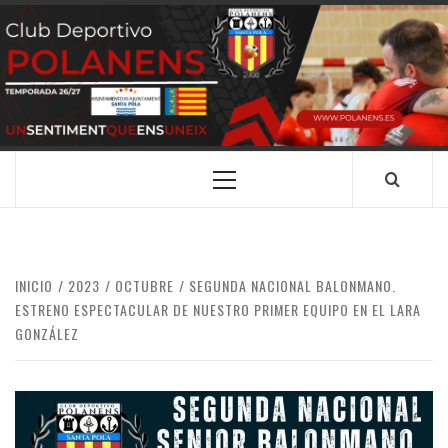
Saltar
al
contenido
CLUB
SANTA POLA
DEPORTIVO
POLANENS
Menú
principal
INICIO
2023
OCTUBRE
SEGUNDA NACIONAL BALONMANO.
ESTRENO ESPECTACULAR DE NUESTRO PRIMER EQUIPO EN EL LARA
GONZÁLEZ