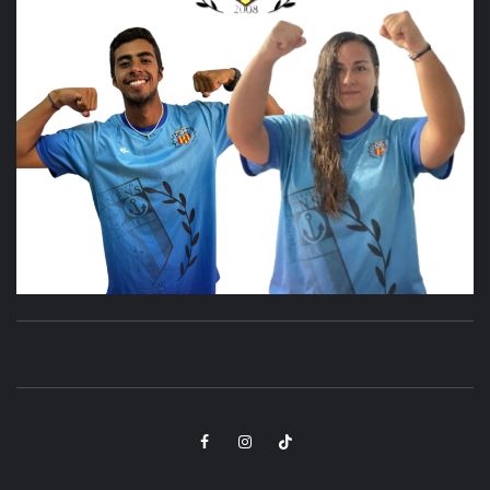
CLUB
SANTA POLA
DEPORTIVO
Elemento
Elemento
Elemento
POLANENS
del
del
del