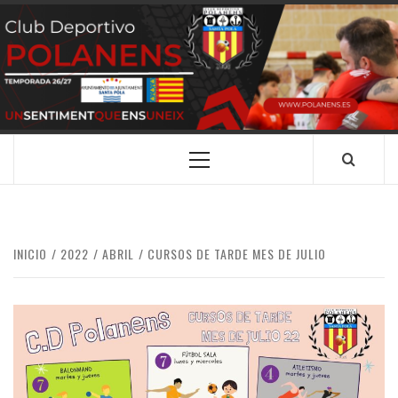
Saltar
al
contenido
CLUB
SANTA POLA
DEPORTIVO
POLANENS
Menú
principal
INICIO
2022
ABRIL
CURSOS DE TARDE MES DE JULIO