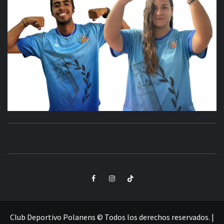
CLUB
SANTA POLA
DEPORTIVO
Elemento
Elemento
Elemento
POLANENS
del
del
del
menú
menú
menú
Club Deportivo Polanens © Todos los derechos reservados.
|