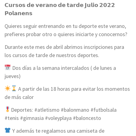
𝗖𝘂𝗿𝘀𝗼𝘀 𝗱𝗲 𝘃𝗲𝗿𝗮𝗻𝗼 𝗱𝗲 𝘁𝗮𝗿𝗱𝗲 𝗝𝘂𝗹𝗶𝗼 𝟮𝟬𝟮𝟮
𝗣𝗼𝗹𝗮𝗻𝗲𝗻𝘀
Quieres seguir entrenando en tu deporte este verano,
prefieres probar otro o quieres iniciarte y conocernos?
Durante este mes de abril abrimos inscripciones para
los cursos de tarde de nuestros deportes.
Dos días a la semana intercalados ( de lunes a
jueves)
A partir de las 18 horas para evitar los momentos
de más calor
Deportes: #atletismo #balonmano #futbolsala
#tenis #gimnasia #voleyplaya #baloncesto
Y además te regalamos una camiseta de