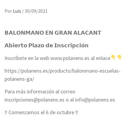
Por
Luis
/
30/09/2021
𝗕𝗔𝗟𝗢𝗡𝗠𝗔𝗡𝗢 𝗘𝗡 𝗚𝗥𝗔𝗡 𝗔𝗟𝗔𝗖𝗔𝗡𝗧
𝗔𝗯𝗶𝗲𝗿𝘁𝗼 𝗣𝗹𝗮𝘇𝗼 𝗱𝗲 𝗜𝗻𝘀𝗰𝗿𝗶𝗽𝗰𝗶𝗼́𝗻
Inscríbete en la web www.polanens.es al enlace
https://polanens.es/producto/balonmano-escuelas-
polanens-ga/
Para más información al correo
inscripciones@polanens.es o al info@polanens.es
‼ Comenzamos el 6 de octubre ‼