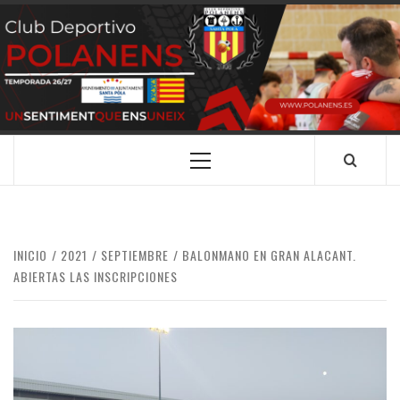
Saltar
al
contenido
CLUB
SANTA POLA
DEPORTIVO
POLANENS
Menú
principal
INICIO
2021
SEPTIEMBRE
BALONMANO EN GRAN ALACANT.
ABIERTAS LAS INSCRIPCIONES