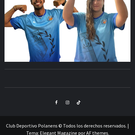
CLUB
SANTA POLA
DEPORTIVO
Elemento
Elemento
Elemento
POLANENS
del
del
del
menú
menú
menú
Club Deportivo Polanens © Todos los derechos reservados.
|
Tema:
Elegant Magazine
por
AF themes
.