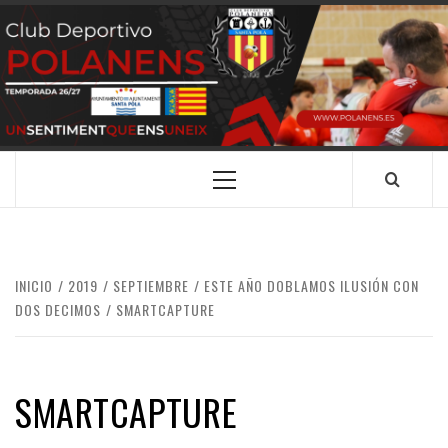
Saltar
al
contenido
CLUB
SANTA POLA
DEPORTIVO
POLANENS
Menú
principal
INICIO
2019
SEPTIEMBRE
ESTE AÑO DOBLAMOS ILUSIÓN CON
DOS DECIMOS
SMARTCAPTURE
SMARTCAPTURE