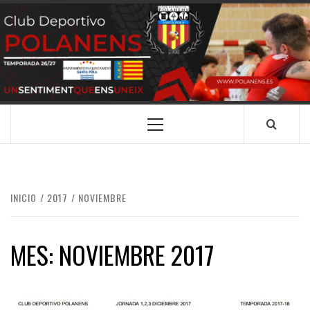
Saltar
al
contenido
CLUB
SANTA POLA
DEPORTIVO
POLANENS
Menú
principal
INICIO
2017
NOVIEMBRE
MES:
NOVIEMBRE 2017