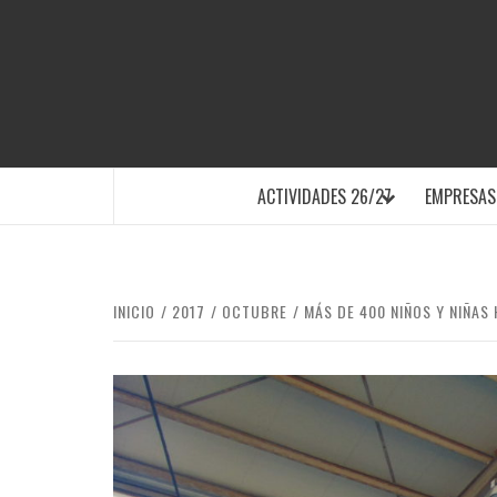
Saltar
al
contenido
SANTA POLA
ACTIVIDADES 26/27
EMPRESAS
INICIO
2017
OCTUBRE
MÁS DE 400 NIÑOS Y NIÑAS