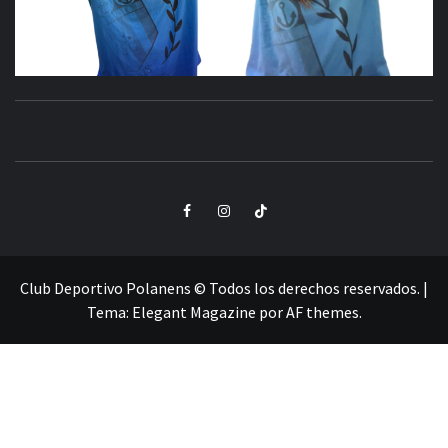
CLUB
SANTA POLA
DEPORTIVO
Elemento
Elemento
Elemento
POLANENS
del
del
del
menú
menú
menú
Club Deportivo Polanens © Todos los derechos reservados.
|
Tema:
Elegant Magazine
por
AF themes
.