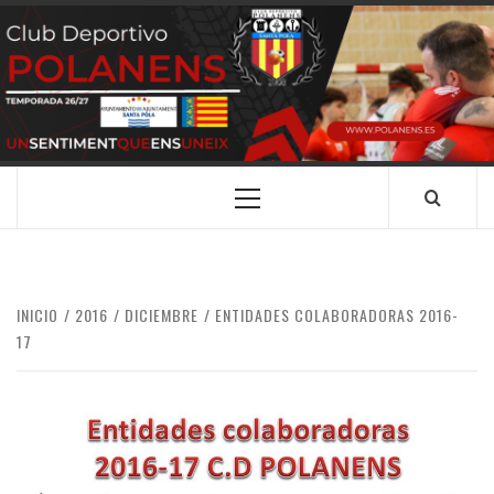
Saltar
al
contenido
CLUB
SANTA POLA
DEPORTIVO
POLANENS
Menú
principal
INICIO
2016
DICIEMBRE
ENTIDADES COLABORADORAS 2016-
17