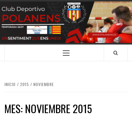
Saltar
al
contenido
CLUB
SANTA POLA
DEPORTIVO
POLANENS
Menú
principal
INICIO
2015
NOVIEMBRE
MES:
NOVIEMBRE 2015