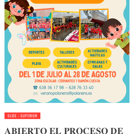
SLIDE - SUPERIOR
𝐀𝐁𝐈𝐄𝐑𝐓𝐎 𝐄𝐋 𝐏𝐑𝐎𝐂𝐄𝐒𝐎 𝐃𝐄