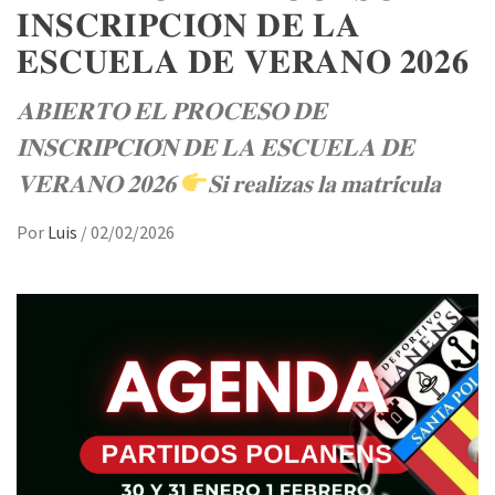
𝐈𝐍𝐒𝐂𝐑𝐈𝐏𝐂𝐈𝐎́𝐍 𝐃𝐄 𝐋𝐀
𝐄𝐒𝐂𝐔𝐄𝐋𝐀 𝐃𝐄 𝐕𝐄𝐑𝐀𝐍𝐎 𝟐𝟎𝟐𝟔
𝐀𝐁𝐈𝐄𝐑𝐓𝐎 𝐄𝐋 𝐏𝐑𝐎𝐂𝐄𝐒𝐎 𝐃𝐄
𝐈𝐍𝐒𝐂𝐑𝐈𝐏𝐂𝐈𝐎́𝐍 𝐃𝐄 𝐋𝐀 𝐄𝐒𝐂𝐔𝐄𝐋𝐀 𝐃𝐄
𝐕𝐄𝐑𝐀𝐍𝐎 𝟐𝟎𝟐𝟔
𝐒𝐢 𝐫𝐞𝐚𝐥𝐢𝐳𝐚𝐬 𝐥𝐚 𝐦𝐚𝐭𝐫𝐢́𝐜𝐮𝐥𝐚
Por
Luis
/
02/02/2026