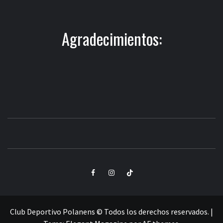
Agradecimientos:
CLUB
SANTA POLA
DEPORTIVO
Elemento
Elemento
Elemento
POLANENS
del
del
del
menú
menú
menú
Club Deportivo Polanens © Todos los derechos reservados.
|