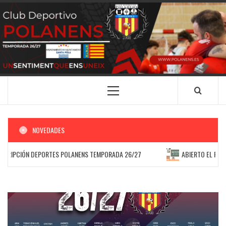
Saltar
al
contenido
CLUB
SANTA POLA
DEPORTIVO
POLANENS
Menú
principal
NOVEDADES
IPCIÓN DEPORTES POLANENS TEMPORADA 26/27
ABIERTO EL PROCES